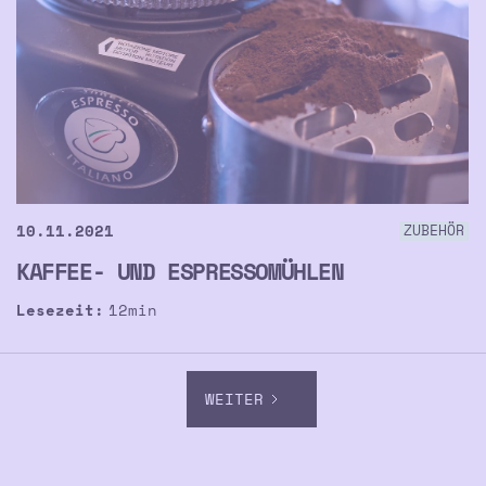
10.11.2021
ZUBEHÖR
KAFFEE- UND ESPRESSOMÜHLEN
Lesezeit:
12
min
WEITER
ZURÜCK
2 / 3