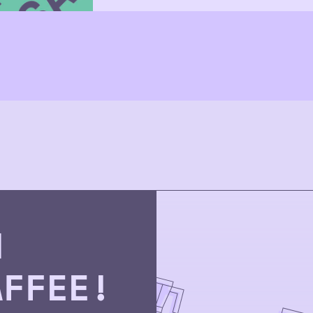
N
AFFEE!