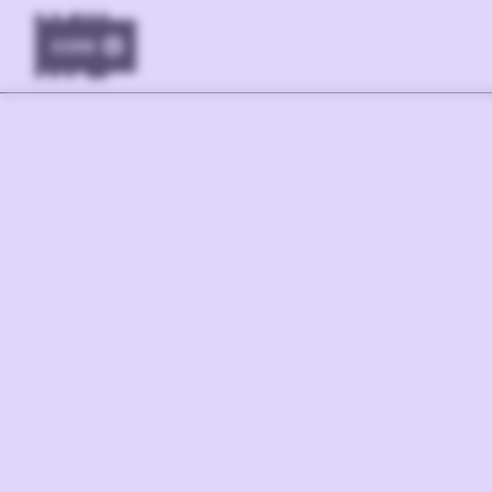
KORB
0