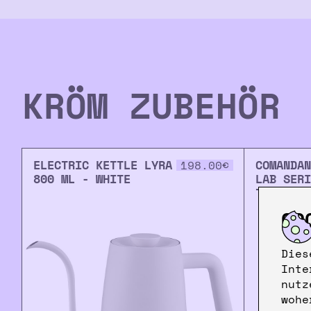
KRÖM ZUBEHÖR
ELECTRIC KETTLE LYRA
COMANDAN
198.00
€
800 ML - WHITE
LAB SERI
TIGERSHA
CO
Dies
Inte
nutz
wohe