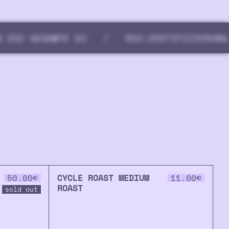
SAMTE EU
/
BIO-ZERTIFIZIERUNG NACH DE
CYCLE ROAST MEDIUM
50.00
€
11.00
€
ROAST
sold out