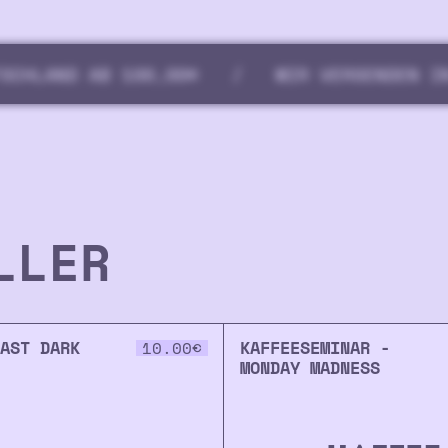
 AB 100,00€
/
WIR VERSENDEN IN DIE GE
ELLER
AST DARK
KAFFEESEMINAR -
10.00
€
MONDAY MADNESS