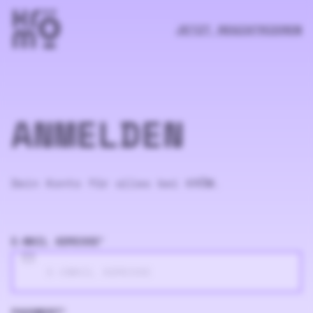
JETZT REGISTRIEREN
ANMELDEN
Dein Konto für alles bei KRÖM.
E-MAIL ADRESSE
*
PASSWORT
*