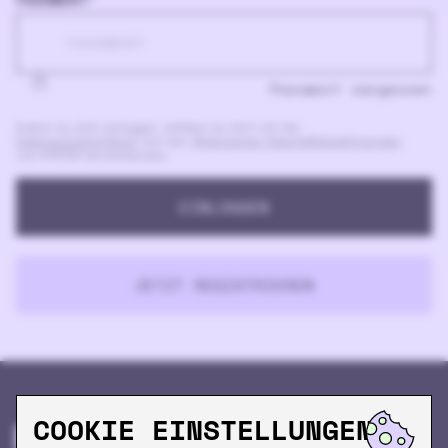
Passwort vergessen
Indem du dich einloggst, erklärst du dich mit der
Datenschutzrichtlinie
und den
Allgemeinen Geschäftsbedingungen
von KRÖM einverstanden.
EINLOGGEN
JETZT REGISTRIEREN
COOKIE EINSTELLUNGEN