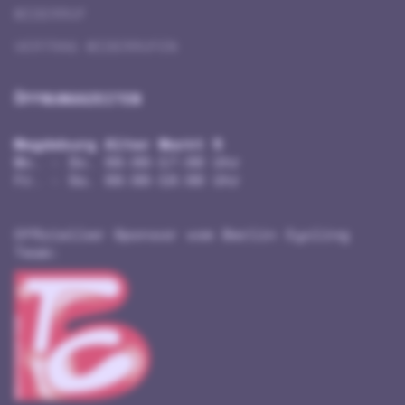
WIDERRUF
VERTRAG WIDERRUFEN
ÖFFNUNGSZEITEN
Magdeburg Alter Markt 5
Mo. - Do. 09:00-17:00 Uhr
Fr. - Sa. 09:00-18:00 Uhr
Offizieller Sponsor vom Berlin Cycling
Team: