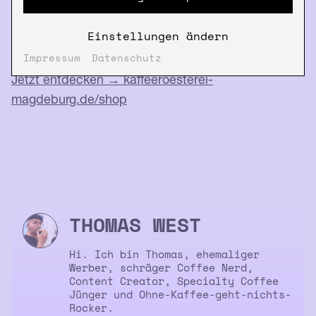
Kaffee im Shop
. Aromatisch, wild und garantiert
Einstellungen ändern
anders.
Impressum
Datenschutz
Jetzt entdecken → kaffeeroesterei-
magdeburg.de/shop
THOMAS WEST
Hi. Ich bin Thomas, ehemaliger
Werber, schräger Coffee Nerd,
Content Creator, Specialty Coffee
Jünger und Ohne-Kaffee-geht-nichts-
Rocker.