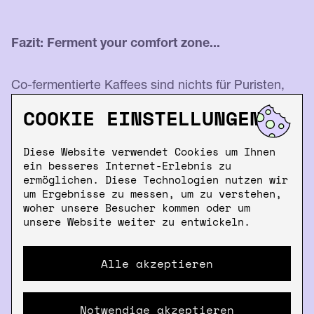
Fazit: Ferment your comfort zone...
Co-fermentierte Kaffees sind nichts für Puristen,
aber perfekt für Entdecker*innen.
COOKIE EINSTELLUNGEN
Sie zeigen, dass Specialty Coffee
nicht nur
Diese Website verwendet Cookies um Ihnen
Handwerk
, sondern auch
Kunst und
ein besseres Internet-Erlebnis zu
ermöglichen. Diese Technologien nutzen wir
Wissenschaft
ist.
um Ergebnisse zu messen, um zu verstehen,
woher unsere Besucher kommen oder um
unsere Website weiter zu entwickeln.
Alle akzeptieren
👉
Lust bekommen?
Notwendige akzeptieren
Dann probier unsere aktuellen
co-fermentierten