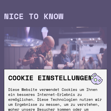
NICE TO KNOW
COOKIE EINSTELLUNGEN
Diese Website verwendet Cookies um Ihnen
ein besseres Internet-Erlebnis zu
ermöglichen. Diese Technologien nutzen wir
17.3.2024
REZEPTE
um Ergebnisse zu messen, um zu verstehen,
KRÖM GOES GERMAN BREWERS CUP 2024
woher unsere Besucher kommen oder um