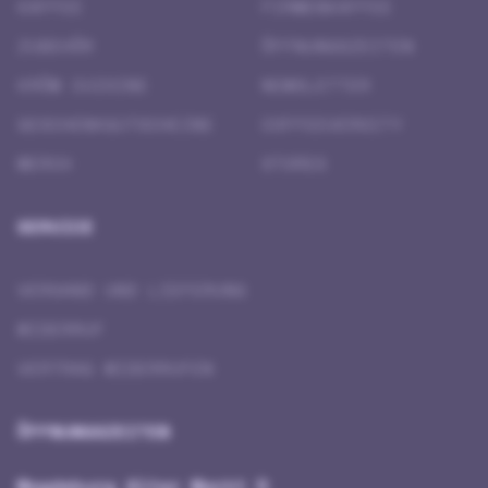
KAFFEE
FIRMENKAFFEE
ZUBEHÖR
ÖFFNUNGSZEITEN
KRÖM CUISINE
NEWSLETTER
GESCHENK­GUTSCHEINE
COFFEEVERSITY
MERCH
STORES
SERVICE
VERSAND UND LIEFERUNG
WIDERRUF
VERTRAG WIDERRUFEN
ÖFFNUNGSZEITEN
Magdeburg Alter Markt 5