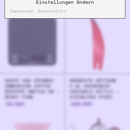
Einstellungen ändern
19.90
€
Impressum
Datenschutz
HARIO V60 CERAMIC
BREWISTA ARTISAN
IMMERSION COFFEE
1.0L GOOSENECK
DRIPPER SWITCH 02 -
VARIABLE KETTLE –
BERRY PINK
STAINLESS STEEL
59.90
€
199.00
€