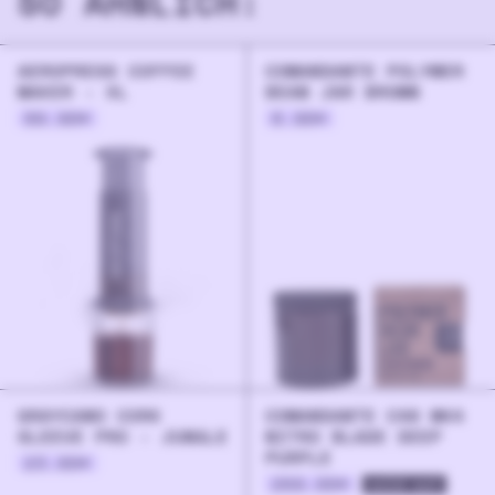
SO ÄHNLICH:
AEROPRESS COFFEE
COMANDANTE POLYMER
MAKER - XL
BEAN JAR BROWN
89.90
€
8.90
€
GRAYCANO CORK
COMANDANTE C40 MK4
SLEEVE PRO - JUNGLE
NITRO BLADE DEEP
PURPLE
23.00
€
269.00
€
sold out