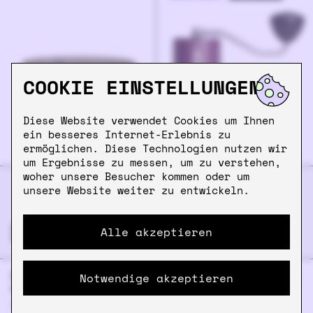
COOKIE EINSTELLUNGEN
Diese Website verwendet Cookies um Ihnen
ein besseres Internet-Erlebnis zu
ermöglichen. Diese Technologien nutzen wir
um Ergebnisse zu messen, um zu verstehen,
woher unsere Besucher kommen oder um
unsere Website weiter zu entwickeln.
DIE SCHON GESEHEN?
Alle akzeptieren
BREWISTA SMART
HARIO SUIREN RIB 6-
Notwendige akzeptieren
SCALE III
PIECE SET -
TRANSPARENT RED
99.90
€