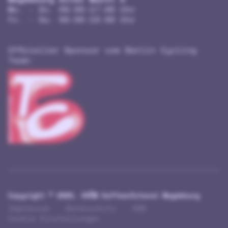
Mo. - Do. 09:00-17:00 Uhr
Fr. - Sa. 09:00-18:00 Uhr
Offizieller Sponsor vom Berlin Cycling
Team:
Copyright ©
2026, KRÖM Kaffeerösterei Magdeburg
Impressum
Datenschutz
AGB
Cookie Einstellungen