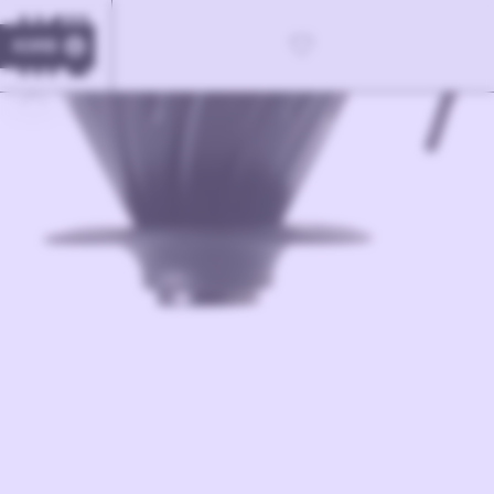
KORB
0