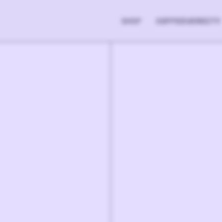
SHOP
COFFEEVERSITY
98.90
€
1
-