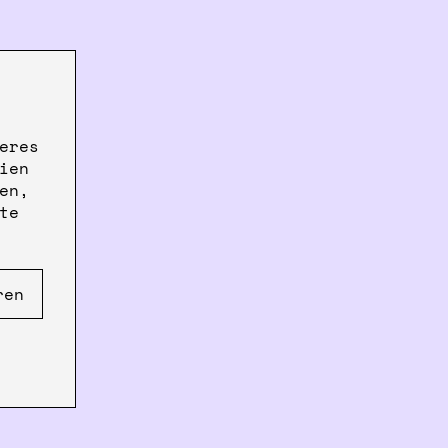
eres
ien
en,
te
ren