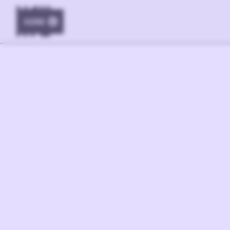
KORB
0