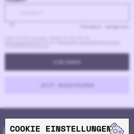
Passwort vergessen
Indem du dich einloggst, erklärst du dich mit der
Datenschutzrichtlinie
und den
Allgemeinen Geschäftsbedingungen
von KRÖM einverstanden.
EINLOGGEN
JETZT REGISTRIEREN
COOKIE EINSTELLUNGEN