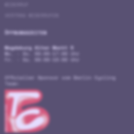
WIDERRUF
VERTRAG WIDERRUFEN
ÖFFNUNGSZEITEN
Magdeburg Alter Markt 5
Mo. - Do. 09:00-17:00 Uhr
Fr. - Sa. 09:00-18:00 Uhr
Offizieller Sponsor vom Berlin Cycling
Team: