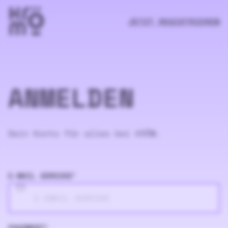
JETZT REGISTRIEREN
ANMELDEN
Dein Konto für alles bei KRÖM.
E-MAIL ADRESSE
*
PASSWORT
*