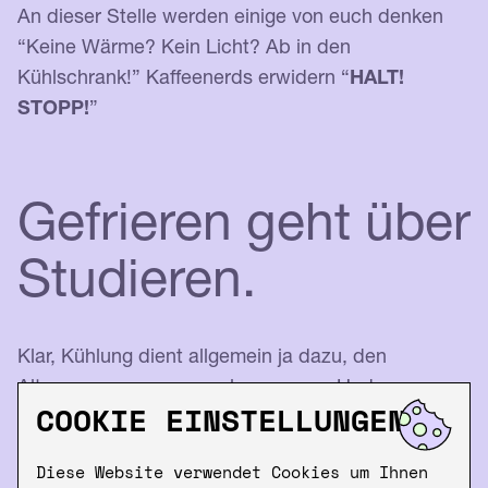
An dieser Stelle werden einige von euch denken
“Keine Wärme? Kein Licht? Ab in den
Kühlschrank!” Kaffeenerds erwidern “
HALT!
STOPP!
”
Gefrieren geht über
Studieren.
Klar, Kühlung dient allgemein ja dazu, den
Alterungsprozess zu verlangsamen. Und
COOKIE EINSTELLUNGEN
Kaffeebohnen sollten auch kühl gelagert werden.
Warum also nicht die Kaffeebohnen in den
Diese Website verwendet Cookies um Ihnen
Kühlschrank packen?