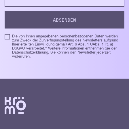
Die von Ihnen angegebenen personenbezogenen Daten werden
zum Zweck der Zurverfügungstellung des Newsletters aufgrund
Ihrer erteilten Einwilligung gemäß Art. 6 Abs. 1 UAbs. 1 lit. a)
DSGVO verarbeitet.“ Weitere Informationen entnehmen Sie der
Datenschutzerklärung
. Sie können den Newsletter jederzeit
widerrufen.