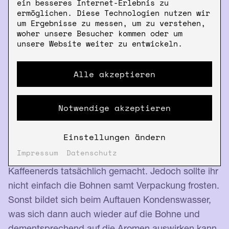
ein besseres Internet-Erlebnis zu
ermöglichen. Diese Technologien nutzen wir
um Ergebnisse zu messen, um zu verstehen,
Weil Kaffee Feuchtigkeit magisch anzieht. Und er
woher unsere Besucher kommen oder um
nimmt unglaublich gern fremde Aromen auf. Wenn
unsere Website weiter zu entwickeln.
ihr ihn nun in den Kühlschrank packt, habt ihr
vielleicht einen muffigen, nach Salami
Alle akzeptieren
schmeckenden Kaffee. Und das will doch keiner,
oder? Salamikaffee, anybody?! Nope!
Notwendige akzeptieren
Und was ist, wenn man noch ein paar Grad kälter
Einstellungen ändern
denkt und die Bohnen zum Kryoschlaf in das
Impressum
Datenschutz
Tiefkühlfach schickt? Das wird bei vielen
Kaffeenerds tatsächlich gemacht. Jedoch sollte ihr
nicht einfach die Bohnen samt Verpackung frosten.
Sonst bildet sich beim Auftauen Kondenswasser,
was sich dann auch wieder auf die Bohne und
dementsprechend auf die Aromen auswirken kann.