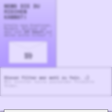
NEWS DIE DU
RIECHEN
KANNST!
Erhalte neue Krea­tionen,
Rezepte, Aktionen und
dazu noch
10% Rabatt
auf
deinen ersten Einkauf :)
Dieser Filter war wohl zu fein. ;)
Wir konnten keine passenden Produkte
finden.