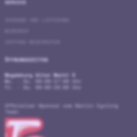
SERVICE
VERSAND UND LIEFERUNG
WIDERRUF
VERTRAG WIDERRUFEN
ÖFFNUNGSZEITEN
Magdeburg Alter Markt 5
Mo. - Do. 09:00-17:00 Uhr
Fr. - Sa. 09:00-18:00 Uhr
Offizieller Sponsor vom Berlin Cycling
Team: