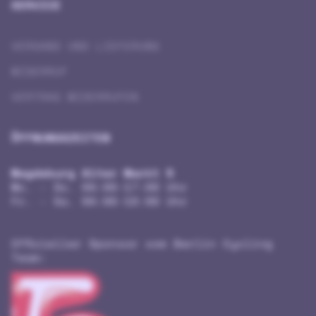
SERVICE
VERSAND UND LIEFERUNG
WIDERRUF
VERTRAG WIDERRUFEN
ÖFFNUNGSZEITEN
Magdeburg Alter Markt 5
Mo. - Do. 09:00-17:00 Uhr
Fr. - Sa. 09:00-18:00 Uhr
Offizieller Sponsor vom Berlin Cycling
Team: