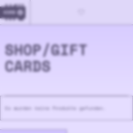
KORB
0
SHOP/
GIFT
CARDS
Es wurden keine Produkte gefunden.