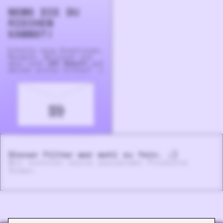
NEWS DIE DU
RIECHEN
KANNST!
Erhalte neue Krea­tionen,
Rezepte, Aktionen und
dazu noch
10% Rabatt
auf
deinen ersten Einkauf :)
Dieser Filter war wohl zu fein. ;)
Wir konnten keine passenden Produkte
finden.