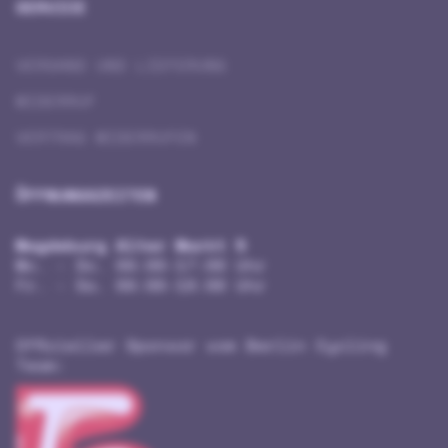
SERVICE
VERSAND UND LIEFERUNG
WIDERRUF
VERTRAG WIDERRUFEN
ÖFFNUNGSZEITEN
Magdeburg Alter Markt 5
Mo. - Do. 09:00-17:00 Uhr
Fr. - Sa. 09:00-18:00 Uhr
Offizieller Sponsor vom Berlin Cycling
Team: