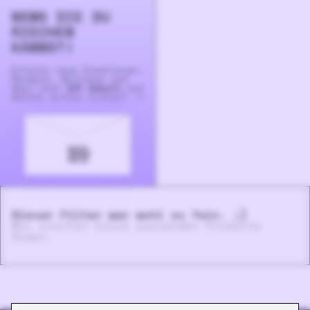
NEWS DIE DU
RIECHEN
KANNST!
Erhalte neue Krea­tionen,
Rezepte, Aktionen und
dazu noch
10% Rabatt
auf
deinen ersten Einkauf :)
Dieser Filter war wohl zu fein. ;)
Wir konnten keine passenden Produkte
finden.