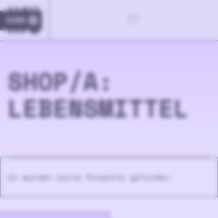
KORB
0
SHOP/
A:
LEBENSMITTEL
Es wurden keine Produkte gefunden.