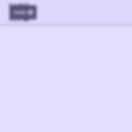
KORB
0