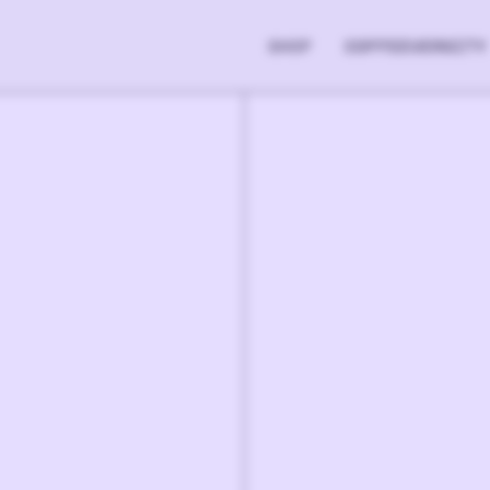
SHOP
COFFEEVERSITY
29.90
€
1
-