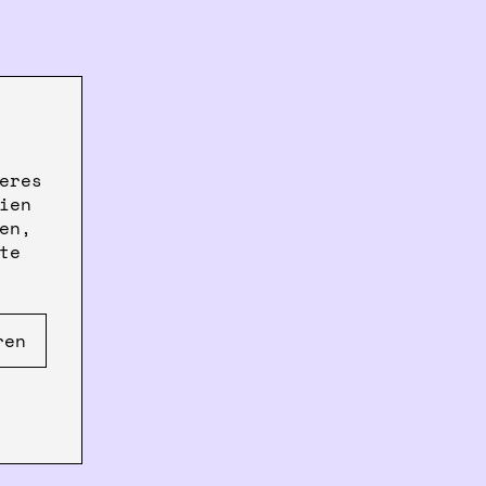
eres
ien
en,
te
ren