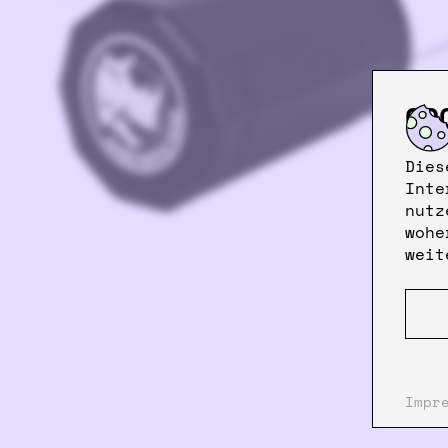
CO
Dies
Inte
nutz
wohe
weit
Impr