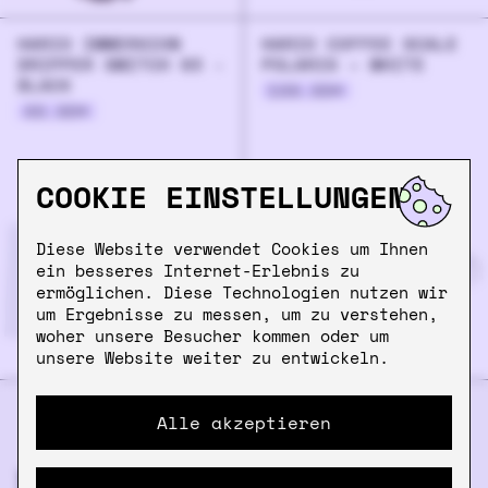
HARIO IMMERSION
HARIO COFFEE SCALE
DRIPPER SWITCH 03 -
POLARIS – WHITE
BLACK
109.00
€
49.90
€
COOKIE EINSTELLUNGEN
Diese Website verwendet Cookies um Ihnen
ein besseres Internet-Erlebnis zu
ermöglichen. Diese Technologien nutzen wir
um Ergebnisse zu messen, um zu verstehen,
woher unsere Besucher kommen oder um
unsere Website weiter zu entwickeln.
Alle akzeptieren
DIE SCHON GESEHEN?