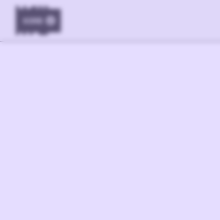
KORB
0