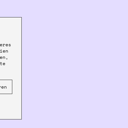
 lid, inner holder, outer holder and
hwasher safe.
eres
ien
en,
te
ren