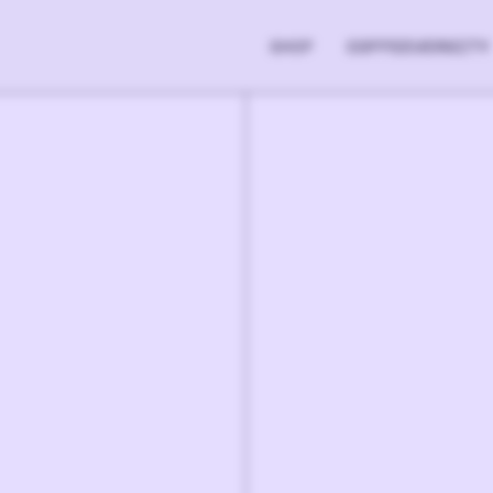
SHOP
COFFEEVERSITY
74.90
€
3
-