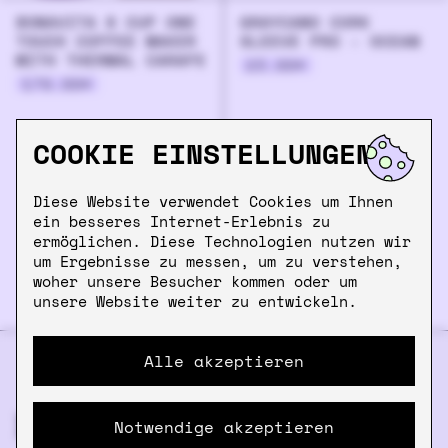
BONAVITA 8 CUP ONE
GRAYCANO CORK
TOUCH COFFEE MAKER
SLEEVE PRO - OCEAN
WITH THERMAL CARAFE
23.00
€
179.00
€
COOKIE EINSTELLUNGEN
Diese Website verwendet Cookies um Ihnen
ein besseres Internet-Erlebnis zu
ermöglichen. Diese Technologien nutzen wir
um Ergebnisse zu messen, um zu verstehen,
woher unsere Besucher kommen oder um
unsere Website weiter zu entwickeln.
Alle akzeptieren
DIE SCHON GESEHEN?
Notwendige akzeptieren