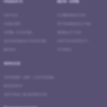
PRODUKTE
MEHR KRÖM
KAFFEE
FIRMENKAFFEE
ZUBEHÖR
ÖFFNUNGSZEITEN
KRÖM CUISINE
NEWSLETTER
GESCHENK­GUTSCHEINE
COFFEEVERSITY
MERCH
STORES
SERVICE
VERSAND UND LIEFERUNG
WIDERRUF
VERTRAG WIDERRUFEN