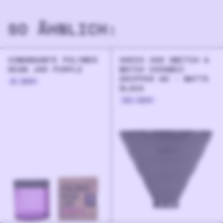
& 950ml (32oz).
SO ÄHNLICH:
COMANDANTE POLYMER
HARIO V60 SWITCH &
BEAN JAR PURPLE
MATCH CERAMIC
DRIPPER 02 - MATTE
8.90
€
BLACK
32.90
€