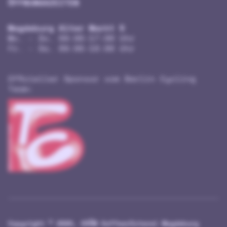
ÖFFNUNGSZEITEN
Magdeburg Alter Markt 5
Mo. - Do. 09:00-17:00 Uhr
Fr. - Sa. 09:00-18:00 Uhr
Offizieller Sponsor vom Berlin Cycling
Team:
Copyright ©
2026, KRÖM Kaffeerösterei Magdeburg