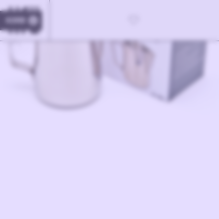
KORB
0