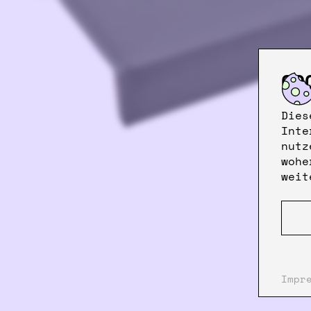
CO
Dies
Inte
nutz
wohe
weit
Impr