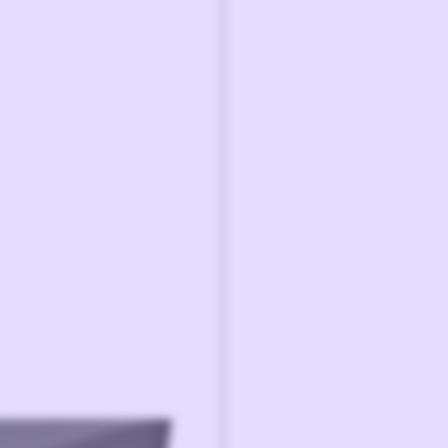
- Generous tampi
- Extra thick to
- Dimensions: 21
- Dishwasher saf