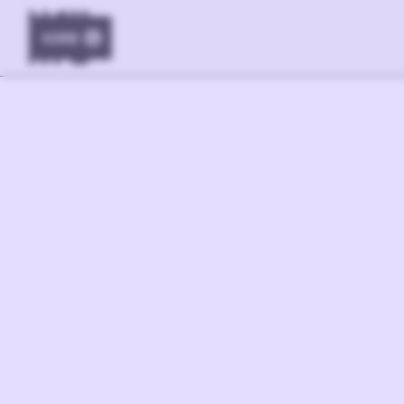
KORB
0