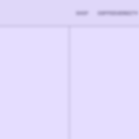
SHOP
COFFEEVERSITY
15.90
€
1
-