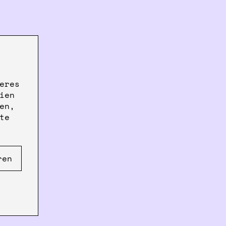
eres
ien
en,
te
ren