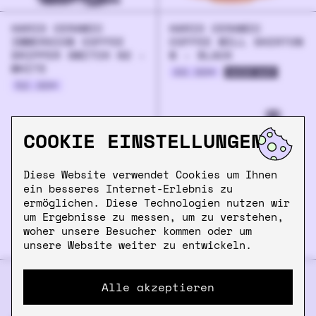
HARIO CERAMIC
HARIO CERAMIC
IMMERSION COFFEE
COFFEE MILL SKERTON
DRIPPER SWITCH 02 -
N - BLACK
WHITE
49.90
€
sold out
52.90
€
COOKIE EINSTELLUNGEN
Diese Website verwendet Cookies um Ihnen
ein besseres Internet-Erlebnis zu
ermöglichen. Diese Technologien nutzen wir
um Ergebnisse zu messen, um zu verstehen,
woher unsere Besucher kommen oder um
unsere Website weiter zu entwickeln.
Alle akzeptieren