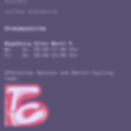
WIDERRUF
VERTRAG WIDERRUFEN
ÖFFNUNGSZEITEN
Magdeburg Alter Markt 5
Mo. - Do. 09:00-17:00 Uhr
Fr. - Sa. 09:00-18:00 Uhr
Offizieller Sponsor vom Berlin Cycling
Team: