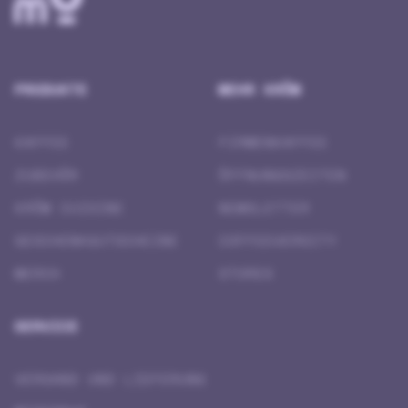
PRODUKTE
MEHR KRÖM
KAFFEE
FIRMENKAFFEE
ZUBEHÖR
ÖFFNUNGSZEITEN
KRÖM CUISINE
NEWSLETTER
GESCHENK­GUTSCHEINE
COFFEEVERSITY
MERCH
STORES
SERVICE
VERSAND UND LIEFERUNG