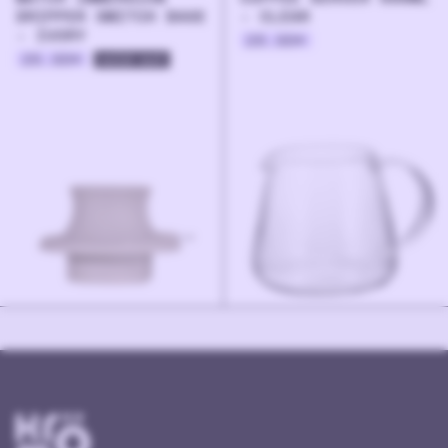
DRIPPER SWITCH BASE
- CLEAR
- IVORY
28.90
€
26.90
€
sold out