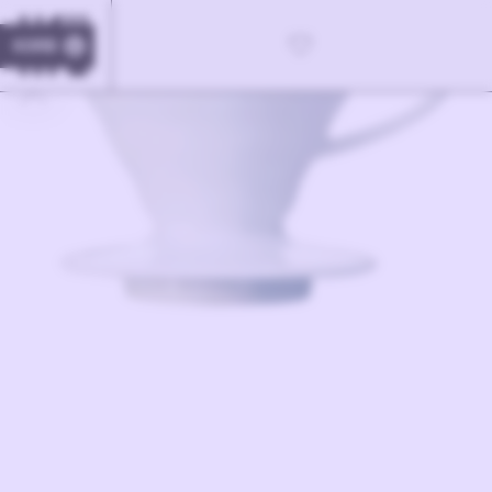
KORB
0