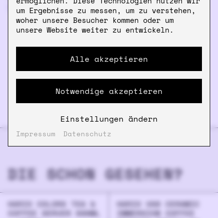
ermöglichen. Diese Technologien nutzen wir
14.00
€
sold out
um Ergebnisse zu messen, um zu verstehen,
woher unsere Besucher kommen oder um
unsere Website weiter zu entwickeln.
Alle akzeptieren
Notwendige akzeptieren
Einstellungen ändern
Impressum
Datenschutz
DIE SCHON GESEHEN?
HARIO COLORS TEA &
HARIO V60 CERAMIC
COFFEE SERVER 600ML
IMMERSION COFFEE