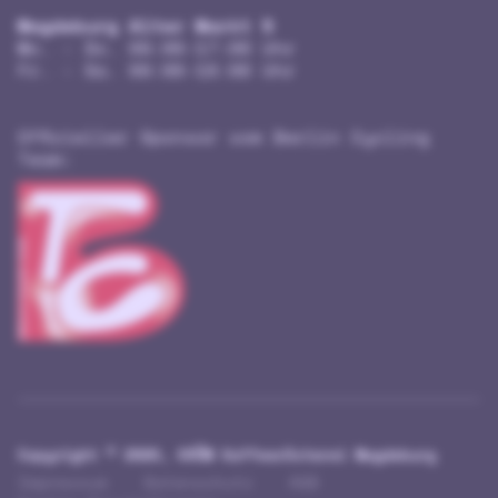
Magdeburg Alter Markt 5
Mo. - Do. 09:00-17:00 Uhr
Fr. - Sa. 09:00-18:00 Uhr
Offizieller Sponsor vom Berlin Cycling
Team:
Copyright ©
2026, KRÖM Kaffeerösterei Magdeburg
Impressum
Datenschutz
AGB