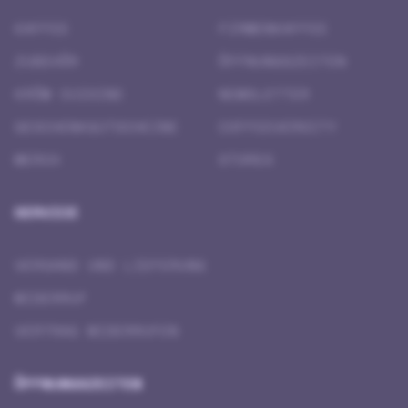
KAFFEE
FIRMENKAFFEE
ZUBEHÖR
ÖFFNUNGSZEITEN
KRÖM CUISINE
NEWSLETTER
GESCHENK­GUTSCHEINE
COFFEEVERSITY
MERCH
STORES
SERVICE
VERSAND UND LIEFERUNG
WIDERRUF
VERTRAG WIDERRUFEN
ÖFFNUNGSZEITEN