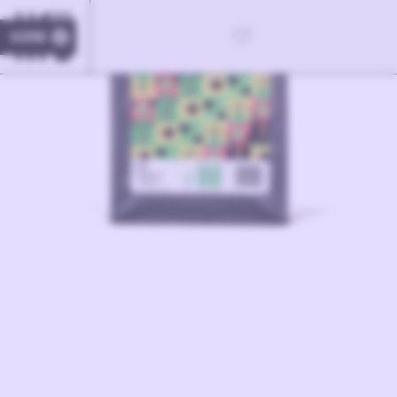
KORB
0