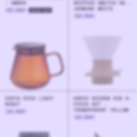
- AMBER
DRIPPER SWITCH 02 -
JASMINE WHITE
53.90
€
sold out
59.90
€
COSTA RICA LIGHT
HARIO SUIREN RIB 6-
ROAST
PIECE SET -
TRANSPARENT YELLOW
12.00
€
19.90
€