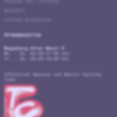
VERSAND UND LIEFERUNG
WIDERRUF
VERTRAG WIDERRUFEN
ÖFFNUNGSZEITEN
Magdeburg Alter Markt 5
Mo. - Do. 09:00-17:00 Uhr
Fr. - Sa. 09:00-18:00 Uhr
Offizieller Sponsor vom Berlin Cycling
Team: