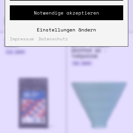
Notwendige akzeptieren
DIE SCHON GESEHEN?
Einstellungen ändern
COSTA RICA LIGHT
HARIO V60 SWITCH &
Impressum
Datenschutz
ROAST
MATCH CERAMIC
DRIPPER 02 -
12.00
€
TURQUOISE
32.90
€