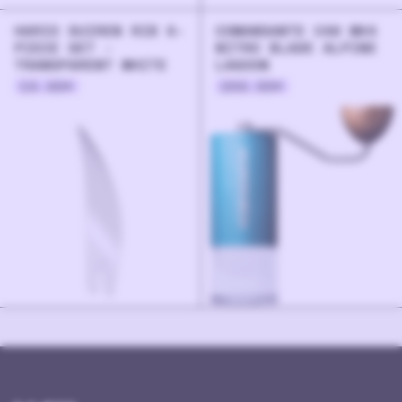
HARIO SUIREN RIB 6-
COMANDANTE C40 MK4
PIECE SET -
NITRO BLADE ALPINE
TRANSPARENT WHITE
LAGOON
19.90
€
269.00
€