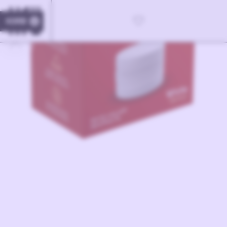
KORB
0