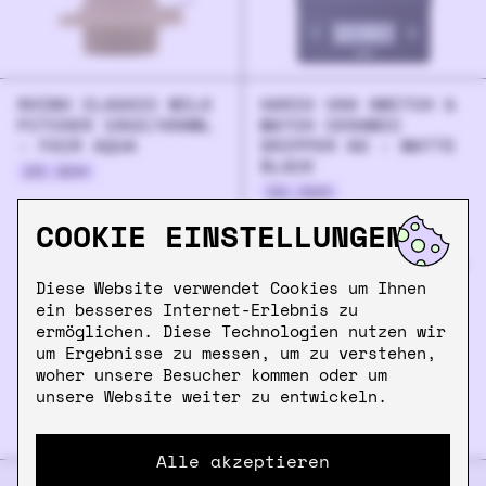
RHINO CLASSIC MILK
HARIO V60 SWITCH &
PITCHER 15OZ/450ML
MATCH CERAMIC
- FAIR AQUA
DRIPPER 02 - MATTE
BLACK
25.90
€
32.90
€
COOKIE EINSTELLUNGEN
Diese Website verwendet Cookies um Ihnen
ein besseres Internet-Erlebnis zu
ermöglichen. Diese Technologien nutzen wir
um Ergebnisse zu messen, um zu verstehen,
woher unsere Besucher kommen oder um
unsere Website weiter zu entwickeln.
Alle akzeptieren