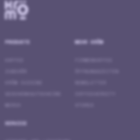
PRODUKTE
MEHR KRÖM
KAFFEE
FIRMENKAFFEE
ZUBEHÖR
ÖFFNUNGSZEITEN
KRÖM CUISINE
NEWSLETTER
GESCHENK­GUTSCHEINE
COFFEEVERSITY
MERCH
STORES
SERVICE